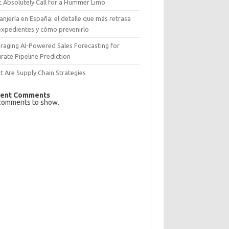
 Absolutely Call for a Hummer Limo
anjería en España: el detalle que más retrasa
expedientes y cómo prevenirlo
raging AI-Powered Sales Forecasting for
rate Pipeline Prediction
 Are Supply Chain Strategies
ent Comments
comments to show.