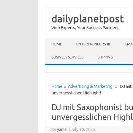
dailyplanetpost
Web Experts, Your Success Partners.
Skip to content
HOME
ENTERPRENEURSHIP
SMA
BUSINESS SERVICES
SHIPPING
Home
»
Advertising & Marketing
» DJ mit S
unvergesslichen Highlight!
DJ mit Saxophonist bu
unvergesslichen Highl
By
yamal
|
July 30, 2025