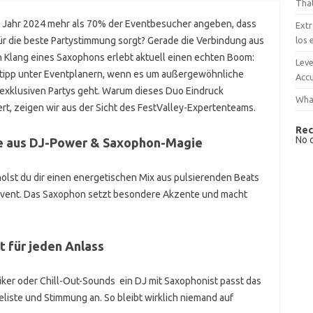
That
em Jahr 2024 mehr als 70% der Eventbesucher angeben, dass
Extr
los 
ür die beste Partystimmung sorgt? Gerade die Verbindung aus
 Klang eines Saxophons erlebt aktuell einen echten Boom:
Leve
mtipp unter Eventplanern, wenn es um außergewöhnliche
Accu
exklusiven Partys geht. Warum dieses Duo Eindruck
What
ert, zeigen wir aus der Sicht des FestValley-Expertenteams.
Rec
No 
se aus DJ-Power & Saxophon-Magie
olst du dir einen energetischen Mix aus pulsierenden Beats
n Event. Das Saxophon setzt besondere Akzente und macht
t für jeden Anlass
iker oder Chill-Out-Sounds ein DJ mit Saxophonist passt das
liste und Stimmung an. So bleibt wirklich niemand auf